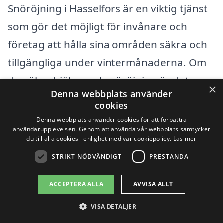
Snöröjning i Hasselfors är en viktig tjänst
som gör det möjligt för invånare och
företag att hålla sina områden säkra och
tillgängliga under vintermånaderna. Om
du söker hjälp med snöröjning är det en
×
Denna webbplats använder
bra idé att titta på alternativ i de
cookies
omkringliggande städerna för att få ett
Denna webbplats använder cookies för att förbättra
användarupplevelsen. Genom att använda vår webbplats samtycker
bra erbjudande. Det finns flera företag
du till alla cookies i enlighet med vår cookiepolicy.
Läs mer
specialiserade på snöröjning som kan ge
STRIKT NÖDVÄNDIGT
PRESTANDA
dig ett snabbt och konkurrenskraftigt
ACCEPTERA ALLA
AVVISA ALLT
pris.
VISA DETALJER
Här är några av de närliggande städerna