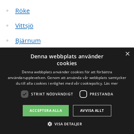
Röke
Vittsjö
Bjärnum
×
Fjälkinge
Denna webbplats använder
cookies
Denna webbplats använder cookies för att förbättra
Genom att lägga tid på att jämföra olika
användarupplevelsen. Genom att använda vår webbplats samtycker
du till alla cookies i enlighet med vår cookiepolicy.
Läs mer
företag kan du hitta det bästa
STRIKT NÖDVÄNDIGT
PRESTANDA
erbjudandet för snöröjning i Gualöv.
Plattformen gör det enkelt för dig att
ACCEPTERA ALLA
AVVISA ALLT
skicka förfrågningar om offerter och få
VISA DETALJER
svar från flera olika aktörer. Detta sparar