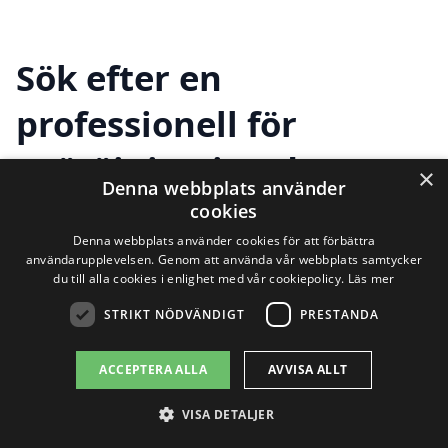
Sök efter en
professionell för
snöröjning i andra
×
Denna webbplats använder
städer nära Göta
cookies
Denna webbplats använder cookies för att förbättra
användarupplevelsen. Genom att använda vår webbplats samtycker
du till alla cookies i enlighet med vår cookiepolicy.
Läs mer
Att hitta hjälp för snöröjning i Göta kan
STRIKT NÖDVÄNDIGT
PRESTANDA
ibland kännas överväldigande, men det
behöver det inte vara. Genom att
ACCEPTERA ALLA
AVVISA ALLT
använda en plattform som xn--snrjning-
VISA DETALJER
pris-jmbb.se kan du enkelt få kontakt med