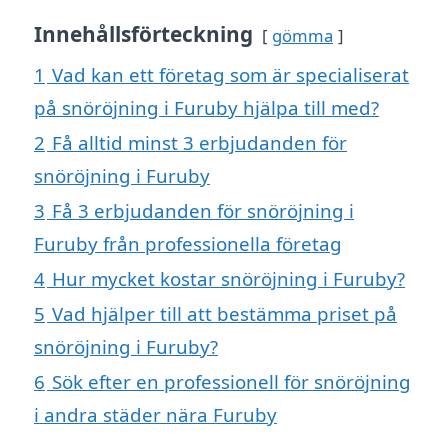
Innehållsförteckning
gömma
1
Vad kan ett företag som är specialiserat
på snöröjning i Furuby hjälpa till med?
2
Få alltid minst 3 erbjudanden för
snöröjning i Furuby
3
Få 3 erbjudanden för snöröjning i
Furuby från professionella företag
4
Hur mycket kostar snöröjning i Furuby?
5
Vad hjälper till att bestämma priset på
snöröjning i Furuby?
6
Sök efter en professionell för snöröjning
i andra städer nära Furuby