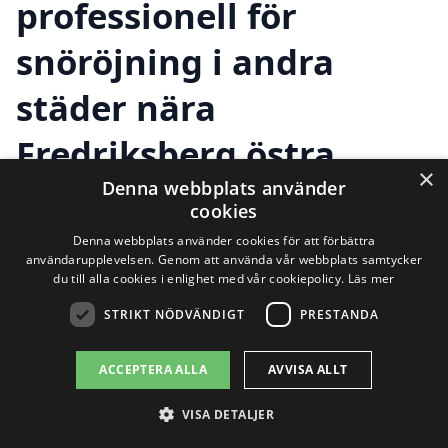
professionell för
snöröjning i andra
städer nära
Fredriksberg östra
×
Denna webbplats använder
cookies
Om du letar efter snöröjning i
Denna webbplats använder cookies för att förbättra
användarupplevelsen. Genom att använda vår webbplats samtycker
Fredriksberg östra, har du kommit till rätt
du till alla cookies i enlighet med vår cookiepolicy.
Läs mer
ställe. När vintern kommer kan snön bli
STRIKT NÖDVÄNDIGT
PRESTANDA
en utmaning för både privatpersoner och
ACCEPTERA ALLA
AVVISA ALLT
företag. Att hålla uppfarter, vägar och
gångbanor snöfria är avgörande för både
VISA DETALJER
säkerhet och tillgänglighet. Här på xn--