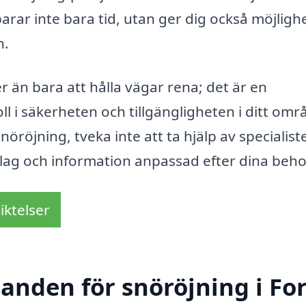
rar inte bara tid, utan ger dig också möjlighe
n.
r än bara att hålla vägar rena; det är en
ll i säkerheten och tillgängligheten i ditt omr
nöröjning, tveka inte att ta hjälp av specialist
slag och information anpassad efter dina beho
iktelser
danden för snöröjning i Fo