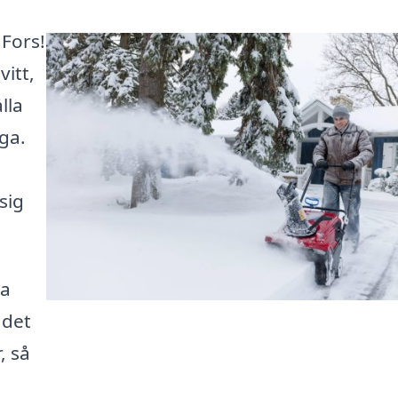
 Fors!
vitt,
lla
ga.
sig
ra
 det
, så