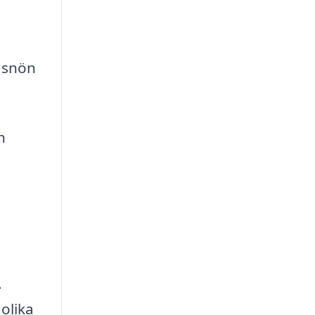
a snön
h
.
olika