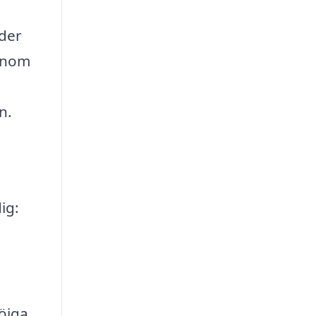
nder
Genom
n.
ig:
nöiga