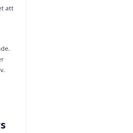
t att
åde.
er
v.
rs