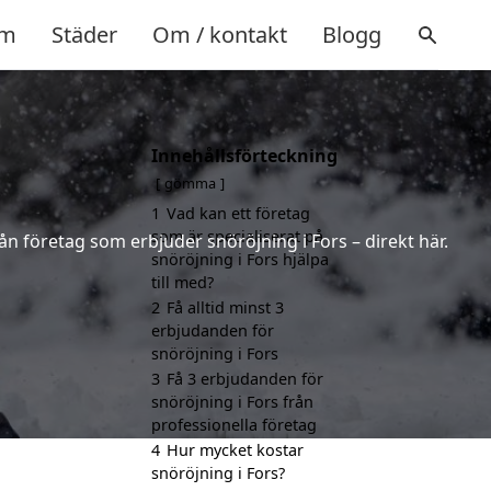
m
Städer
Om / kontakt
Blogg
Innehållsförteckning
gömma
1
Vad kan ett företag
som är specialiserat på
ån företag som erbjuder snöröjning i Fors – direkt här.
snöröjning i Fors hjälpa
till med?
2
Få alltid minst 3
erbjudanden för
snöröjning i Fors
3
Få 3 erbjudanden för
snöröjning i Fors från
professionella företag
4
Hur mycket kostar
snöröjning i Fors?