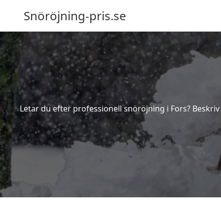
Snöröjning-pris.se
Letar du efter professionell snöröjning i Fors? Beskri