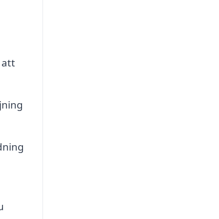
 att
jning
dning
u