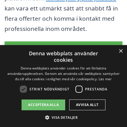
kan vara ett utmärkt sätt att snabbt få in
flera offerter och komma i kontakt med
professionella inom området.
Få 3 erbjudanden, gratis och utan
×
Denna webbplats använder
förpliktelser
cookies
Denna webbplats använder cookies för att förbättra
användarupplevelsen. Genom att använda vår webbplats samtycker
du till alla cookies i enlighet med vår cookiepolicy.
Läs mer
Sök efter en
STRIKT NÖDVÄNDIGT
PRESTANDA
professionell för
ACCEPTERA ALLA
AVVISA ALLT
snöröjning i andra
VISA DETALJER