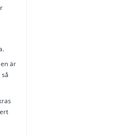
r
a.
en är
 så
kras
ert