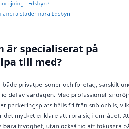
snöröjning i Edsbyn?
g i andra städer nära Edsbyn
 är specialiserat på
lpa till med?
ör både privatpersoner och företag, särskilt u
lig del av vardagen. Med professionell snöröj
er parkeringsplats hålls fri från snö och is, vil
 det mycket enklare att röra sig i området. At
e bara trygghet, utan också tid att fokusera p