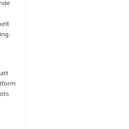
ande
kelt
ing.
 att
ttform
köts