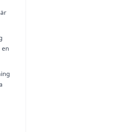
 är
g
a en
ning
a