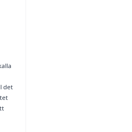
kalla
l det
tet
tt