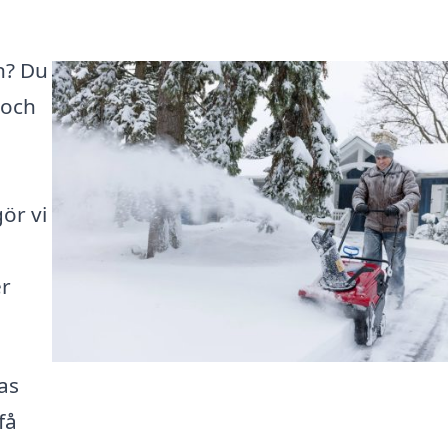
yn? Du
 och
ör vi
er
as
få