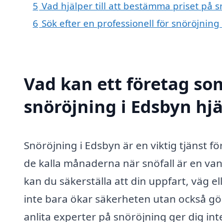
5
Vad hjälper till att bestämma priset på 
6
Sök efter en professionell för snöröjnin
Vad kan ett företag som
snöröjning i Edsbyn hjä
Snöröjning i Edsbyn är en viktig tjänst f
de kalla månaderna när snöfall är en van
kan du säkerställa att din uppfart, väg ell
inte bara ökar säkerheten utan också gör
anlita experter på snöröjning ger dig int