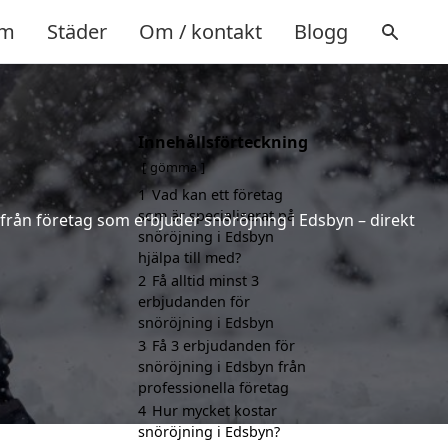
m
Städer
Om / kontakt
Blogg
Innehållsförteckning
gömma
1
Vad kan ett företag
som är specialiserat på
 från företag som erbjuder snöröjning i Edsbyn – direkt
snöröjning i Edsbyn
hjälpa till med?
2
Få alltid minst 3
erbjudanden för
snöröjning i Edsbyn
3
Få 3 erbjudanden för
snöröjning i Edsbyn från
professionella företag
4
Hur mycket kostar
snöröjning i Edsbyn?