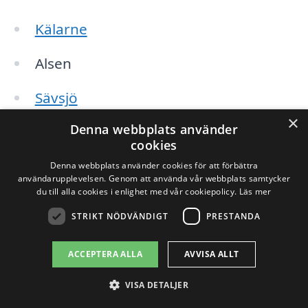
Kälarne
Alsen
Sävsjö
×
Denna webbplats använder
Bräcke
cookies
Lit
Denna webbplats använder cookies för att förbättra
användarupplevelsen. Genom att använda vår webbplats samtycker
du till alla cookies i enlighet med vår cookiepolicy.
Läs mer
Storsjöbygd
STRIKT NÖDVÄNDIGT
PRESTANDA
Genom att använda vår plattform kan du
ACCEPTERA ALLA
AVVISA ALLT
enkelt hitta professionella företag som
VISA DETALJER
erbjuder snöröjning i dessa områden. När