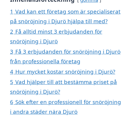
1
Vad kan ett företag som är specialiserat
på snöröjning i Djurö hjälpa till med?
2
Få alltid minst 3 erbjudanden för
snöröjning i Djurö
3
Få 3 erbjudanden för snöröjning i Djurö
från professionella företag
4
Hur mycket kostar snöröjning i Djurö?
5
Vad hjälper till att bestämma priset på
snöröjning i Djurö?
6
Sök efter en professionell för snöröjning
i andra städer nära Djurö