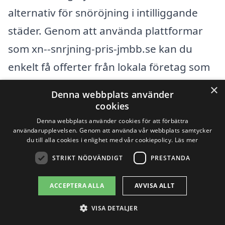
alternativ för snöröjning i intilliggande
städer. Genom att använda plattformar
som xn--snrjning-pris-jmbb.se kan du
enkelt få offerter från lokala företag som
specialiserar sig på snöröjning.
×
Denna webbplats använder
cookies
Det är viktigt att välja ett professionellt
Denna webbplats använder cookies för att förbättra
användarupplevelsen. Genom att använda vår webbplats samtycker
företag för snöröjning för att säkerställa
du till alla cookies i enlighet med vår cookiepolicy.
Läs mer
både din egen säkerhet och
STRIKT NÖDVÄNDIGT
PRESTANDA
samhällsnyttan. Här är några av de
ACCEPTERA ALLA
AVVISA ALLT
närliggande städerna där du också kan
hitta bra alternativ för snöröjning:
VISA DETALJER