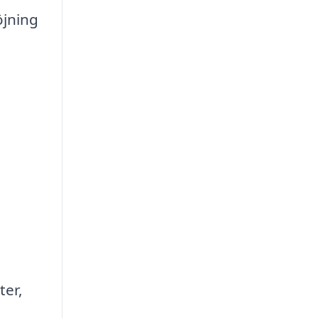
öjning
ter,