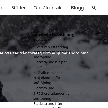
m
Städer
Om / kontakt
Blogg
Innehållsförteckning
gömma
1
Vad kan ett företag
som är specialiserat på
de offerter från företag som erbjuder snöröjning i
snöröjning i
Blackstalund hjälpa till
med?
2
Få alltid minst 3
erbjudanden för
snöröjning i
Blackstalund
3
Få 3 erbjudanden för
snöröjning i
Blackstalund från