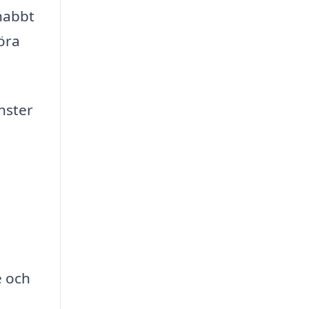
snabbt
göra
änster
e och