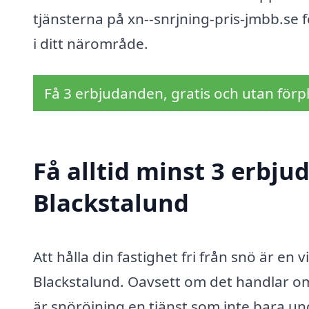
tjänsterna på xn--snrjning-pris-jmbb.se f
i ditt närområde.
Få 3 erbjudanden, gratis och utan förpl
Få alltid minst 3 erbju
Blackstalund
Att hålla din fastighet fri från snö är en v
Blackstalund. Oavsett om det handlar om 
är snöröjning en tjänst som inte bara und