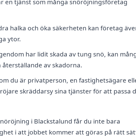
 är en tjänst som många snöröjningsföretag
ndra halka och öka säkerheten kan företag äve
ga ytor.
endom har lidit skada av tung snö, kan mån
h återställande av skadorna.
om du är privatperson, en fastighetsägare ell
röjare skräddarsy sina tjänster för att passa 
snöröjning i Blackstalund får du inte bara
het i att jobbet kommer att göras på rätt sät