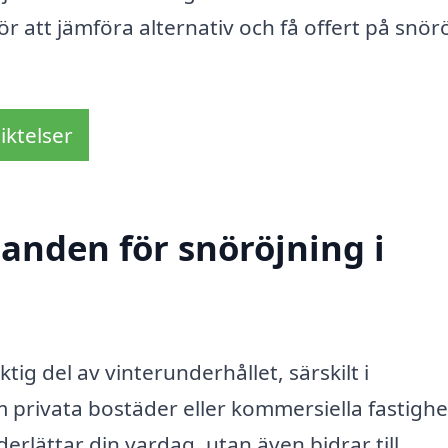
ör att jämföra alternativ och få offert på snör
iktelser
danden för snöröjning i
iktig del av vinterunderhållet, särskilt i
privata bostäder eller kommersiella fastighe
erlättar din vardag, utan även bidrar till