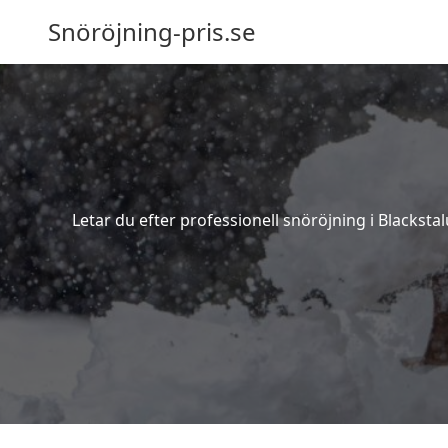
Snöröjning-pris.se
Letar du efter professionell snöröjning i Blackst