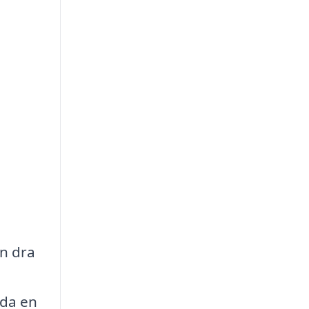
an dra
uda en