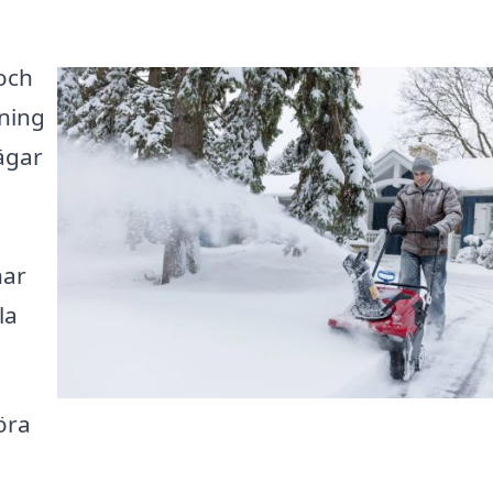
och
ning
vägar
har
la
öra