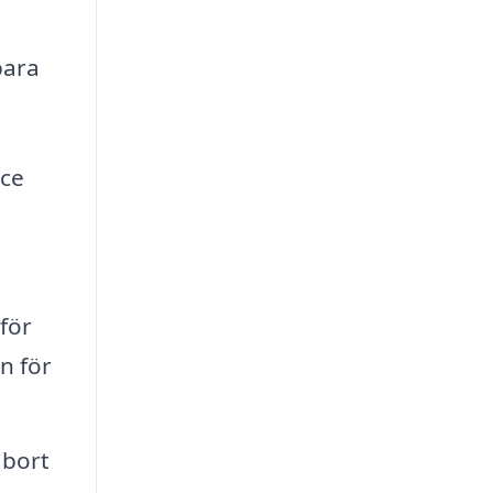
bara
ice
för
n för
 bort