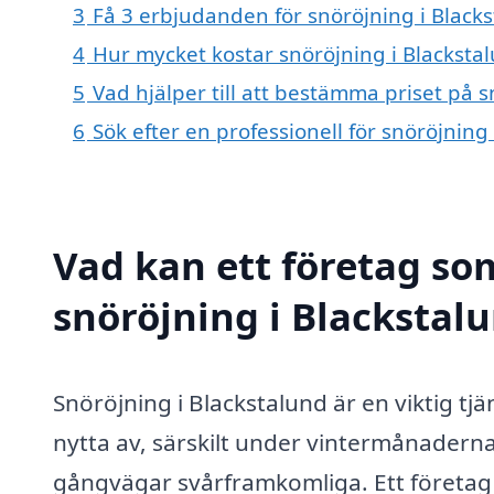
3
Få 3 erbjudanden för snöröjning i Blacks
4
Hur mycket kostar snöröjning i Blacksta
5
Vad hjälper till att bestämma priset på s
6
Sök efter en professionell för snöröjnin
Vad kan ett företag som
snöröjning i Blackstalu
Snöröjning i Blackstalund är en viktig t
nytta av, särskilt under vintermånaderna
gångvägar svårframkomliga. Ett företag 