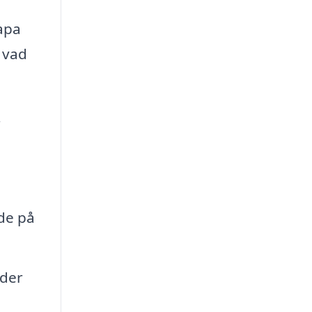
kapa
 vad
r
nde på
nder