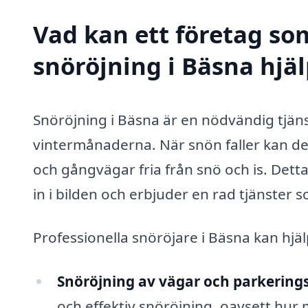
Vad kan ett företag som
snöröjning i Bäsna hjäl
Snöröjning i Bäsna är en nödvändig tjän
vintermånaderna. När snön faller kan det
och gångvägar fria från snö och is. Det
in i bilden och erbjuder en rad tjänster s
Professionella snöröjare i Bäsna kan hjälp
Snöröjning av vägar och parkerings
och effektiv snöröjning, oavsett hur 