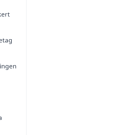
kert
etag
ningen
a