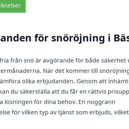
iktelser
danden för snöröjning i Bä
 fria från snö är avgörande för både säkerhet
ntermånaderna. När det kommer till snöröjning
att jämföra olika erbjudanden. Genom att inhäm
kan du säkerställa att du får en rättvis prisupp
ta lösningen för dina behov. En noggrann
se för vilken typ av tjänst som erbjuds, vilket