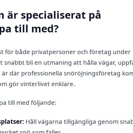
 är specialiserat på
pa till med?
st för både privatpersoner och företag under
 snabbt bli en utmaning att hålla vägar, uppf
ta är där professionella snöröjningsföretag k
om gör vinterlivet enklare.
a till med följande:
platser:
Håll vägarna tillgängliga genom sna
mycket snö som faller.