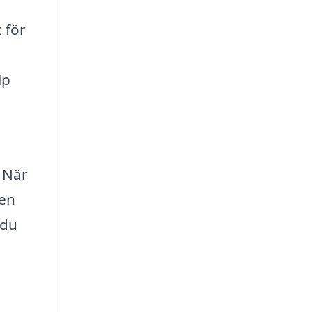
 för
lp
. När
den
 du