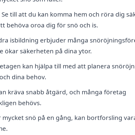
Se till att du kan komma hem och röra dig sä
t behöva oroa dig för snö och is.
ndra isbildning erbjuder många snöröjningsför
re ökar säkerheten på dina ytor.
etagen kan hjälpa till med att planera snöröj
 och dina behov.
an kräva snabb åtgärd, och många företag
kligen behövs.
 mycket snö på en gång, kan bortforsling var
me.