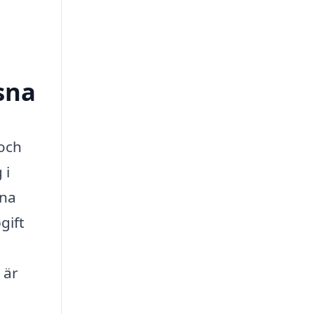
sna
 och
 i
tna
gift
 är