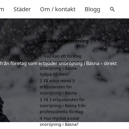
m
Städer
Om / kontakt
Blogg
Innehållsförteckning
gömma
1
Vad kan ett företag
som är specialiserat på
 från företag som erbjuder snöröjning i Bäsna – direkt
snöröjning i Bäsna
hjälpa till med?
2
Få alltid minst 3
erbjudanden för
snöröjning i Bäsna
3
Få 3 erbjudanden för
snöröjning i Bäsna från
professionella företag
4
Hur mycket kostar
snöröjning i Bäsna?