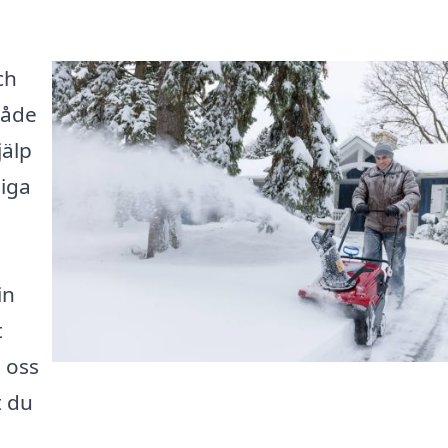
ch
 både
jälp
liga
in
t
t oss
t du