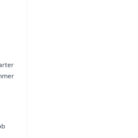
arter
ommer
bb