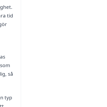
ighet.
ra tid
gör
ras
d som
ig, så
an typ
tt