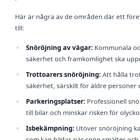
Här är några av de områden där ett före
till:
Snöröjning av vägar:
Kommunala och 
säkerhet och framkomlighet ska uppr
Trottoarers snöröjning:
Att hålla tr
säkerhet, särskilt för äldre personer
Parkeringsplatser:
Professionell snö
till bilar och minskar risken för olycko
Isbekämpning:
Utöver snöröjning kan
som kan bildas när snön smälter och 