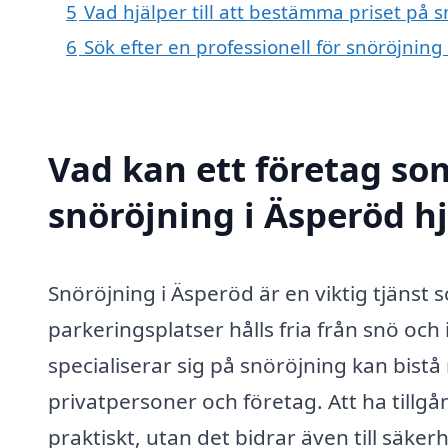
5
Vad hjälper till att bestämma priset på 
6
Sök efter en professionell för snöröjnin
Vad kan ett företag som
snöröjning i Äsperöd hj
Snöröjning i Äsperöd är en viktig tjänst 
parkeringsplatser hålls fria från snö oc
specialiserar sig på snöröjning kan bistå
privatpersoner och företag. Att ha tillgån
praktiskt, utan det bidrar även till säker