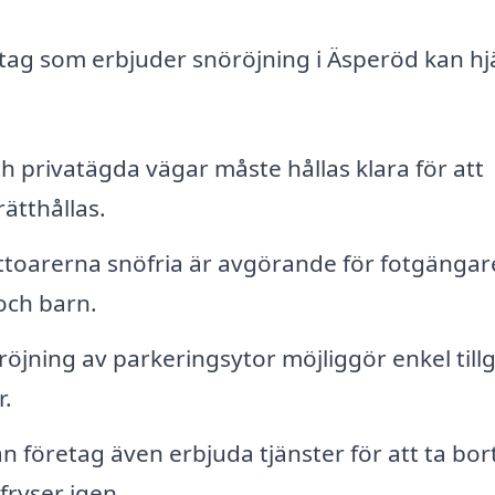
tag som erbjuder snöröjning i Äsperöd kan hj
privatägda vägar måste hållas klara för att
ätthållas.
ottoarerna snöfria är avgörande för fotgängar
 och barn.
röjning av parkeringsytor möjliggör enkel till
r.
 företag även erbjuda tjänster för att ta bort
fryser igen.