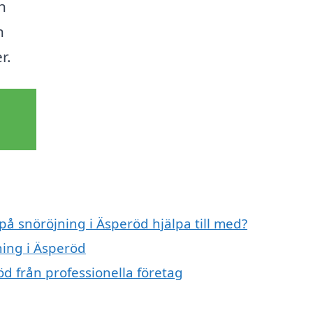
n
n
r.
på snöröjning i Äsperöd hjälpa till med?
ning i Äsperöd
d från professionella företag