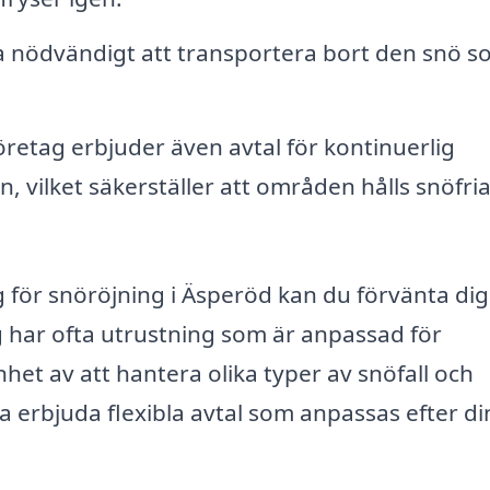
ara nödvändigt att transportera bort den snö 
etag erbjuder även avtal för kontinuerlig
 vilket säkerställer att områden hålls snöfri
g för snöröjning i Äsperöd kan du förvänta dig
g har ofta utrustning som är anpassad för
et av att hantera olika typer av snöfall och
 erbjuda flexibla avtal som anpassas efter di