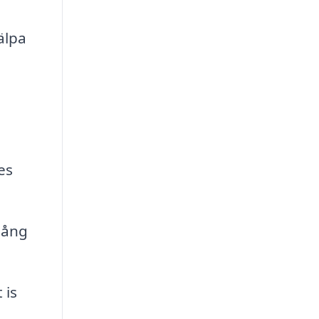
älpa
es
gång
 is