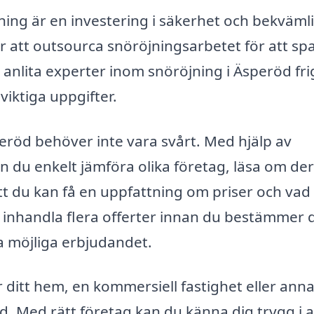
jning är en investering i säkerhet och bekväml
 att outsourca snöröjningsarbetet för att spa
 anlita experter inom snöröjning i Äsperöd fri
viktiga uppgifter.
speröd behöver inte vara svårt. Med hjälp av
n du enkelt jämföra olika företag, läsa om de
att du kan få en uppfattning om priser och va
att inhandla flera offerter innan du bestämmer d
ta möjliga erbjudandet.
ditt hem, en kommersiell fastighet eller ann
öd. Med rätt företag kan du känna dig trygg i a