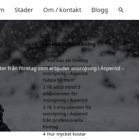
m
Städer
Om / kontakt
Blogg
Innehållsförteckning
gömma
1
Vad kan ett företag
som är specialiserat på
rter från företag som erbjuder snöröjning i Äsperöd –
snöröjning i Äsperöd
hjälpa till med?
2
Få alltid minst 3
erbjudanden för
snöröjning i Äsperöd
3
Få 3 erbjudanden för
snöröjning i Äsperöd
från professionella
företag
4
Hur mycket kostar