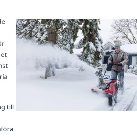
de
är
det
nst
ria
 till
mföra