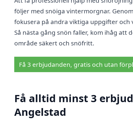
Att få professionell hjälp med snöröjnin
följer med snöiga vintermorgnar. Genom
fokusera på andra viktiga uppgifter och v
Så nästa gång snön faller, kom ihåg att det
område säkert och snöfritt.
Få 3 erbjudanden, gratis och utan förpl
Få alltid minst 3 erbju
Angelstad