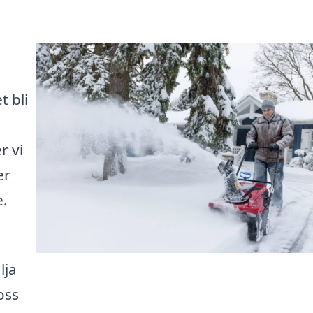
t bli
r vi
er
e.
lja
oss