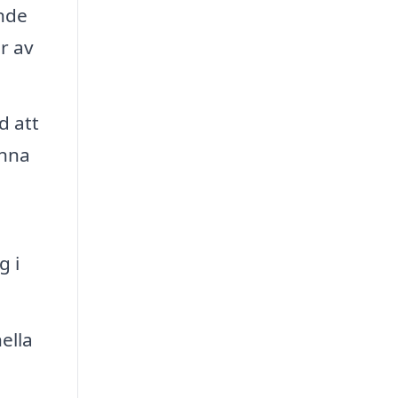
ande
r av
d att
unna
g i
ella