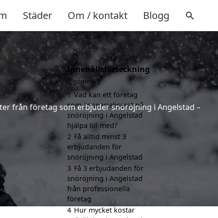
m
Städer
Om / kontakt
Blogg
Innehållsförteckning
gömma
1
Vad kan ett företag
som är specialiserat på
rter från företag som erbjuder snöröjning i Angelstad –
snöröjning i Angelstad
hjälpa till med?
2
Få alltid minst 3
erbjudanden för
snöröjning i Angelstad
3
Få 3 erbjudanden för
snöröjning i Angelstad
från professionella
företag
4
Hur mycket kostar