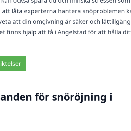
g kan också spara tid och minska stressen som
 att låta experterna hantera snöproblemen k
eta att din omgivning är säker och lättillgängl
 finns hjälp att få i Angelstad för att hålla dit
iktelser
danden för snöröjning i