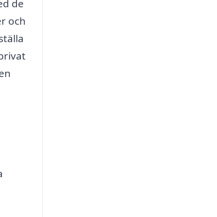
med de
er och
tälla
privat
 en
a