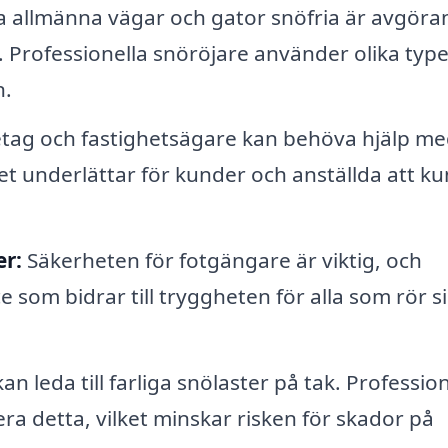
la allmänna vägar och gator snöfria är avgör
Professionella snöröjare använder olika type
n.
tag och fastighetsägare kan behöva hjälp me
lket underlättar för kunder och anställda att k
er:
Säkerheten för fotgängare är viktig, och
som bidrar till tryggheten för alla som rör si
n leda till farliga snölaster på tak. Profession
ra detta, vilket minskar risken för skador på