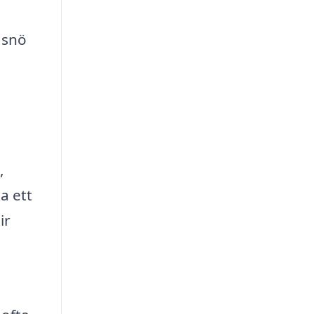
 snö
,
a ett
ir