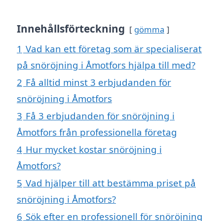
Innehållsförteckning
gömma
1
Vad kan ett företag som är specialiserat
på snöröjning i Åmotfors hjälpa till med?
2
Få alltid minst 3 erbjudanden för
snöröjning i Åmotfors
3
Få 3 erbjudanden för snöröjning i
Åmotfors från professionella företag
4
Hur mycket kostar snöröjning i
Åmotfors?
5
Vad hjälper till att bestämma priset på
snöröjning i Åmotfors?
6
Sök efter en professionell för snöröjning