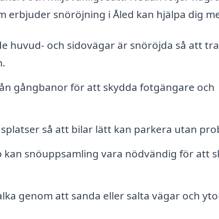
om erbjuder snöröjning i Åled kan hjälpa dig m
de huvud- och sidovägar är snöröjda så att tra
.
rån gångbanor för att skydda fotgängare och
platser så att bilar lätt kan parkera utan pr
 kan snöuppsamling vara nödvändig för att 
lka genom att sanda eller salta vägar och yto