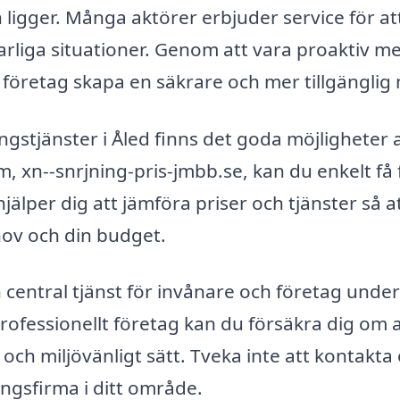
igger. Många aktörer erbjuder service för att
farliga situationer. Genom att vara proaktiv m
öretag skapa en säkrare och mer tillgänglig m
stjänster i Åled finns det goda möjligheter 
m, xn--snrjning-pris-jmbb.se, kan du enkelt få 
hjälper dig att jämföra priser och tjänster så a
hov och din budget.
 central tjänst för invånare och företag under
ofessionellt företag kan du försäkra dig om a
 och miljövänligt sätt. Tveka inte att kontakta
ningsfirma i ditt område.