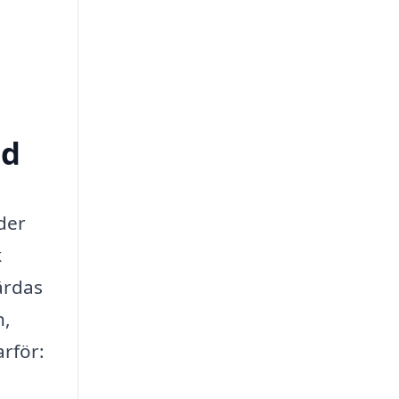
ed
nder
k
ärdas
n,
arför: