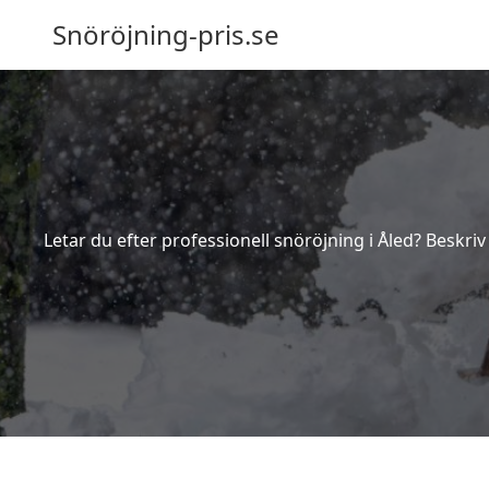
Snöröjning-pris.se
Letar du efter professionell snöröjning i Åled? Beskri