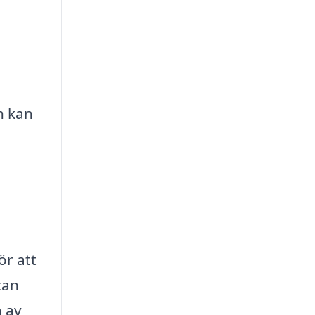
h kan
,
ör att
tan
a av