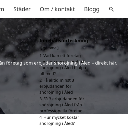
m
Städer
Om / kontakt
Blogg
Innehållsförteckning
gömma
1
Vad kan ett företag
som är specialiserat på
ån företag som erbjuder snöröjning i Åled – direkt här.
snöröjning i Åled hjälpa
till med?
2
Få alltid minst 3
erbjudanden för
snöröjning i Åled
3
Få 3 erbjudanden för
snöröjning i Åled från
professionella företag
4
Hur mycket kostar
snöröjning i Åled?