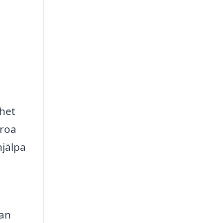
ghet
oroa
hjälpa
tan