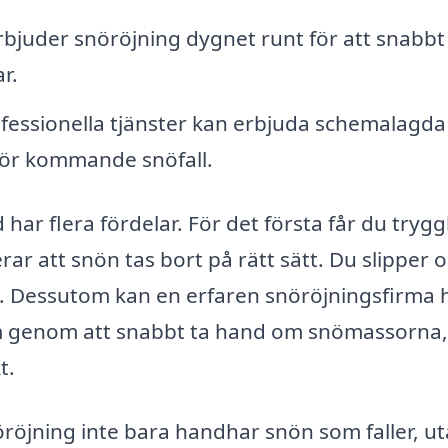
bjuder snöröjning dygnet runt för att snabbt
r.
fessionella tjänster kan erbjuda schemalagda
nför kommande snöfall.
d har flera fördelar. För det första får du tryg
ar att snön tas bort på rätt sätt. Du slipper 
nön. Dessutom kan en erfaren snöröjningsfirma 
om genom att snabbt ta hand om snömassorna,
t.
nöröjning inte bara handhar snön som faller, u