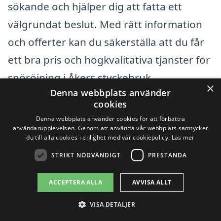
sökande och hjälper dig att fatta ett
välgrundat beslut. Med rätt information
och offerter kan du säkerställa att du får
ett bra pris och högkvalitativa tjänster för
snöröjning i Åkers styckebruk.
×
Denna webbplats använder
cookies
Få 3 erbjudanden, gratis och utan
Denna webbplats använder cookies för att förbättra
förpliktelser
användarupplevelsen. Genom att använda vår webbplats samtycker
du till alla cookies i enlighet med vår cookiepolicy.
Läs mer
STRIKT NÖDVÄNDIGT
PRESTANDA
Sök efter en
ACCEPTERA ALLA
AVVISA ALLT
professionell för
VISA DETALJER