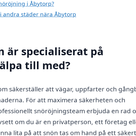
snöröjning i Åbytorp?
g i andra städer nära Åbytorp
 är specialiserat på
älpa till med?
 som säkerställer att vägar, uppfarter och gån
månaderna. För att maximera säkerheten och
rofessionellt snöröjningsteam erbjuda en rad o
sett om du är en privatperson, ett företag ell
nna lita på att snön tas om hand på ett säker