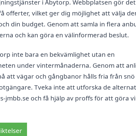
jningstjänster i Åbytorp. Webbplatsen gör det
få offerter, vilket ger dig möjlighet att välja de
ch din budget. Genom att samla in flera anbu
erna och kan göra en välinformerad beslut.
orp inte bara en bekvämlighet utan en
rheten under vintermånaderna. Genom att anl
å att vägar och gångbanor hålls fria från snö
 fotgängare. Tveka inte att utforska de alternat
is-jmbb.se och få hjälp av proffs för att göra v
iktelser