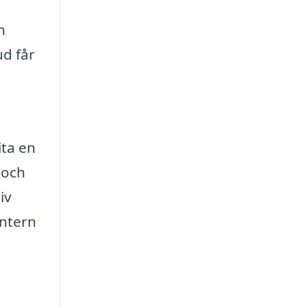
n
d får
ita en
 och
iv
intern