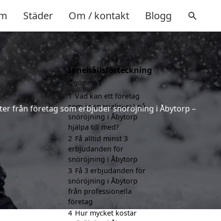
m
Städer
Om / kontakt
Blogg
Innehållsförteckning
gömma
1
Vad kan ett företag
som är specialiserat på
rter från företag som erbjuder snöröjning i Åbytorp –
snöröjning i Åbytorp
hjälpa till med?
2
Få alltid minst 3
erbjudanden för
snöröjning i Åbytorp
3
Få 3 erbjudanden för
snöröjning i Åbytorp
från professionella
företag
4
Hur mycket kostar