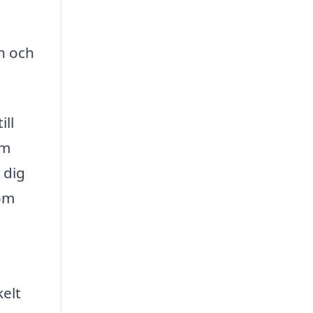
on och
ill
om
 dig
som
elt