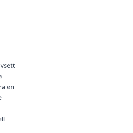
avsett
a
ra en
e
ll