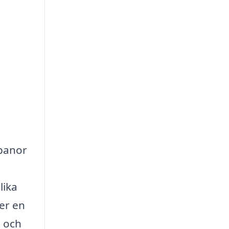
gbanor
lika
er en
t och