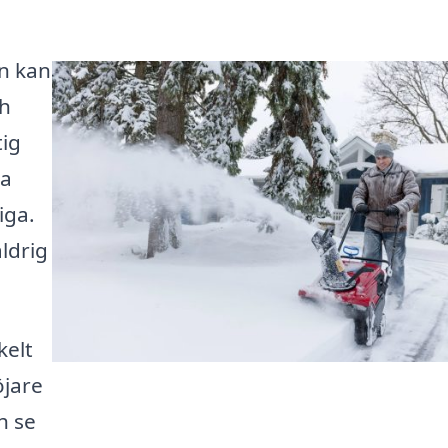
ön kan
ch
tig
na
iga.
aldrig
kelt
öjare
h se